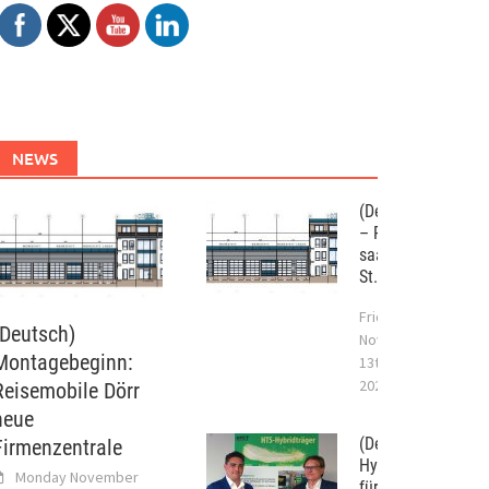
NEWS
(Deutsch) WST
– Projekt im
saarländischen
St. Wendel
Friday
(Deutsch)
November
Montagebeginn:
13th,
2020
Reisemobile Dörr
neue
(Deutsch) 09/201
Firmenzentrale
Hybridtragwerksy
Monday November
für die Bauindustr