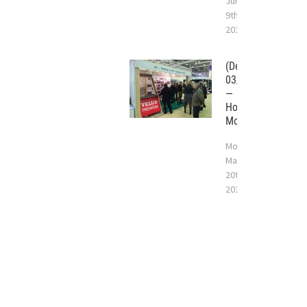
June
9th,
2017
(Deutsch)
03/2017
—
Holzhaus
Moskau
Monday
March
20th,
2017