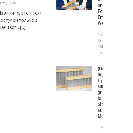
6th, 2020
und das Handwerk
Forschung und
Извините, этот техт
Entwicklung in St.
доступен только в
Wendel-Bliesen
“Deutsch”.
[...]
Monday
September
18th,
2017
(Deutsch)
06/2017 —
Hybridträger
sind
grundsätzlich
leistungsstärker
als Tragwerke
aus
Monobaustoffen.
Friday