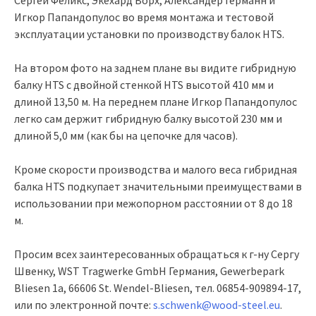
Игкор Папандопулос во время монтажа и тестовой
эксплуатации установки по производству балок HTS.
На втором фото на заднем плане вы видите гибридную
балку HTS с двойной стенкой HTS высотой 410 мм и
длиной 13,50 м. На переднем плане Игкор Папандопулос
легко сам держит гибридную балку высотой 230 мм и
длиной 5,0 мм (как бы на цепочке для часов).
Кроме скорости производства и малого веса гибридная
балка HTS подкупает значительными преимуществами в
использовании при межопорном расстоянии от 8 до 18
м.
Просим всех заинтересованных обращаться к г-ну Сергу
Швенку, WST Tragwerke GmbH Германия, Gewerbepark
Bliesen 1a, 66606 St. Wendel-Bliesen, тел. 06854-909894-17,
или по электронной почте:
s.schwenk@wood-steel.eu
.