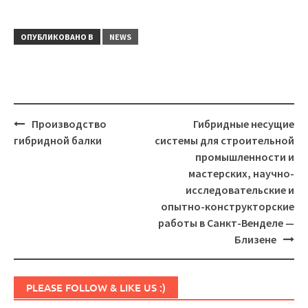
ОПУБЛИКОВАНО В
NEWS
Навигация
Производство
Гибридные несущие
гибридной балки
системы для строительной
промышленности и
мастерских, научно-
исследовательские и
опытно-конструкторские
работы в Санкт-Венделе —
Близене
Set Youtube Channel ID
PLEASE FOLLOW & LIKE US :)