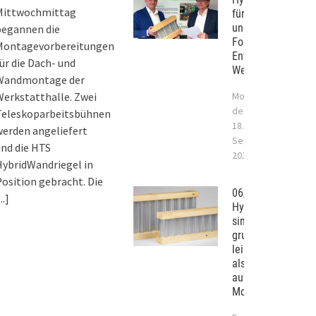
Mittwochmittag
für die Bauindustr
und das Handwerk
begannen die
Forschung und
Montagevorbereitungen
Entwicklung in St.
ür die Dach- und
Wendel-Bliesen
Wandmontage der
erkstatthalle. Zwei
Montag,
der
Teleskoparbeitsbühnen
18.
erden angeliefert
September
nd die HTS
2017
ybridWandriegel in
osition gebracht. Die
06/2017 –
...]
Hybridträger
sind
grundsätzlich
leistungsstärker
als Tragwerke
aus
Monobaustoffen.