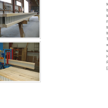
f
W
w
u
H
P
[