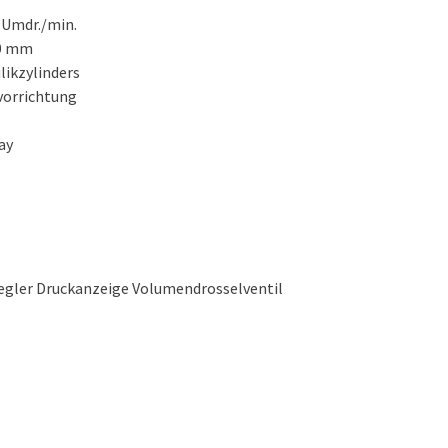
 Umdr./min.
00 mm
likzylinders
orrichtung
ay
gler Druckanzeige Volumendrosselventil