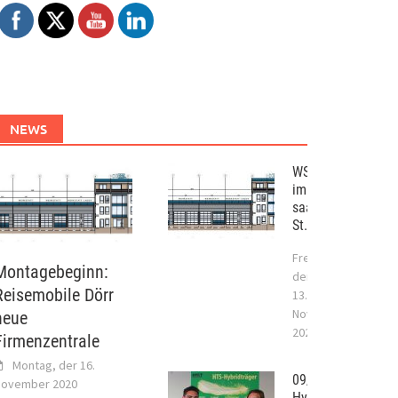
NEWS
WST – Projekt
im
saarländischen
St. Wendel
Freitag,
Montagebeginn:
der
Reisemobile Dörr
13.
November
neue
2020
Firmenzentrale
Montag, der 16.
09/2017
ovember 2020
Hybridtragwerksy