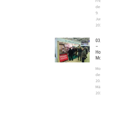
Freitag,
der
9.
Juni
2017
03/2017
–
Holzhaus
Moskau
Montag,
der
20.
März
2017