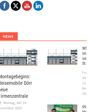
NEWS
WST – Projekt
im
saarländischen
St. Wendel
Freitag,
Montagebeginn:
der
Reisemobile Dörr
13.
November
neue
2020
Firmenzentrale
Montag, der 16.
09/2017
ovember 2020
Hybridtragwerksy