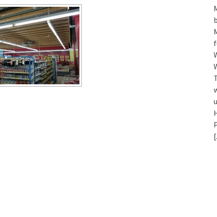
f
W
w
u
H
P
[