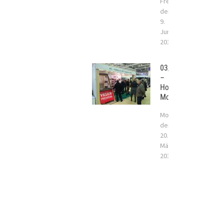
Freitag,
der
9.
Juni
2017
03/2017
–
Holzhaus
Moskau
Montag,
der
20.
März
2017