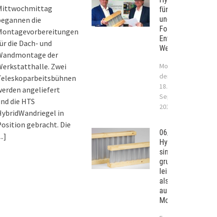
Mittwochmittag
für die Bauindustr
und das Handwerk
begannen die
Forschung und
Montagevorbereitungen
Entwicklung in St.
ür die Dach- und
Wendel-Bliesen
Wandmontage der
erkstatthalle. Zwei
Montag,
der
Teleskoparbeitsbühnen
18.
erden angeliefert
September
nd die HTS
2017
ybridWandriegel in
osition gebracht. Die
06/2017 –
...]
Hybridträger
sind
grundsätzlich
leistungsstärker
als Tragwerke
aus
Monobaustoffen.