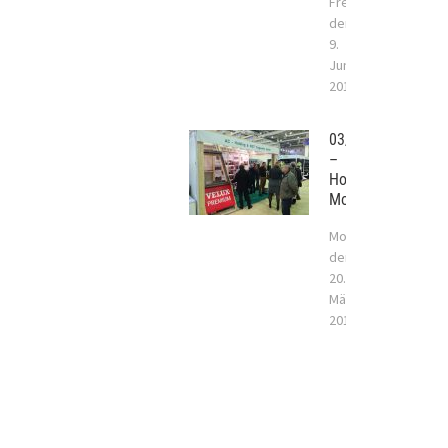
Freitag,
der
9.
Juni
2017
03/2017
–
Holzhaus
Moskau
Montag,
der
20.
März
2017