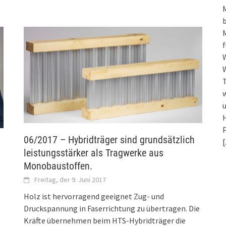
f
W
w
u
H
P
06/2017 – Hybridträger sind grundsätzlich
[
leistungsstärker als Tragwerke aus
g
Monobaustoffen.
Freitag, der 9. Juni 2017
Holz ist hervorragend geeignet Zug- und
Druckspannung in Faserrichtung zu übertragen. Die
Kräfte übernehmen beim HTS-Hybridträger die