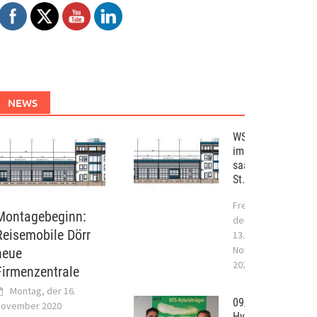
NEWS
WST – Projekt
im
saarländischen
St. Wendel
Freitag,
Montagebeginn:
der
Reisemobile Dörr
13.
November
neue
2020
Firmenzentrale
Montag, der 16.
09/2017
ovember 2020
Hybridtragwerksy